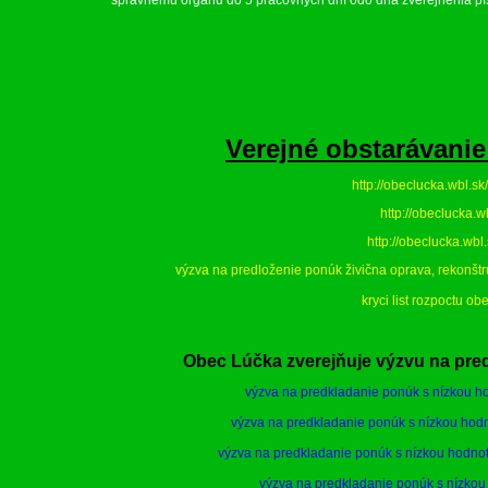
správnemu orgánu do 5 pracovných dní odo dňa zverejnenia pí
Verejné obstarávani
http://obeclucka.wbl.
http://obeclucka.
http://obeclucka.wb
výzva na predloženie ponúk živična oprava, rekonšt
kryci list rozpoctu ob
Obec Lúčka zverejňuje výzvu na pred
výzva na predkladanie ponúk s nízkou ho
výzva na predkladanie ponúk s nízkou hodn
výzva na predkladanie ponúk s nízkou hodno
výzva na predkladanie ponúk s nízkou