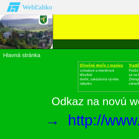
WebĽahko
Hlavná stránka
Dřevěné dveře z masívu
Tradi
vchodové a interiérové
Potíže
dřevěné
se na 
dveře, zakázková výroba
Zhenga
nábytku
zdrav
Odkaz na novú w
→
http://www