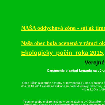
NAŠA oddychová zóna - súťaž tí
Naša obec bola ocenená v rámci o
Ekologicky počin roka 2015,
Verejn
Oznámenie o začatí konania na výrub
Obec Lúčka ako orgán ochrany prírody podľa § 3 ods. 6 zákona č
dňa 30.10.2014 začala na základe žiadosti Miroslavy Takáčovej
k
v k. ú. Lúčka
z dô
Písomné, alebo elektronické potvrdenie záujmu byť účastníkom 